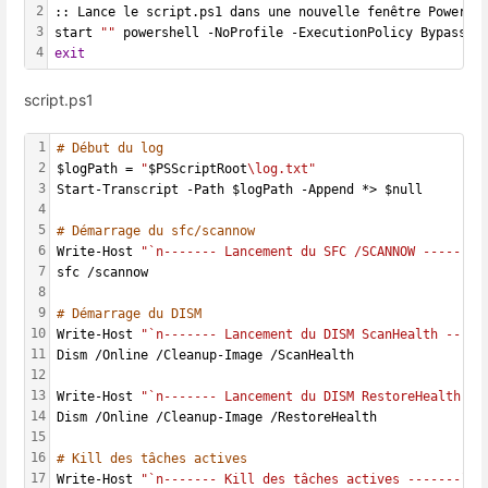
2
:: Lance le script.ps1 dans une nouvelle fenêtre PowerSh
3
start 
""
 powershell -NoProfile -ExecutionPolicy Bypass -
4
exit
script.ps1
1
# Début du log
2
$logPath = 
"
$PSScriptRoot
\log.txt"
3
Start-Transcript -Path $logPath -Append *> $null
4
5
# Démarrage du sfc/scannow
6
Write-Host 
"`n------- Lancement du SFC /SCANNOW -------`
7
sfc /scannow
8
9
# Démarrage du DISM
10
Write-Host 
"`n------- Lancement du DISM ScanHealth -----
11
Dism /Online /Cleanup-Image /ScanHealth
12
13
Write-Host 
"`n------- Lancement du DISM RestoreHealth --
14
Dism /Online /Cleanup-Image /RestoreHealth
15
16
# Kill des tâches actives
17
Write-Host 
"`n------- Kill des tâches actives -------`n"