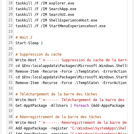
18
taskkill /F /IM explorer.exe
19
taskkill /F /IM SearchApp.exe
20
taskkill /F /IM SearchUI.exe
21
taskkill /F /IM ShellExperienceHost.exe
22
taskkill /F /IM StartMenuExperiencehost.exe
23
24
# Wait 2
25
Start-Sleep 
2
26
27
# Suppression du cache
28
Write-Host 
"`n------- Suppression du cache de la barre d
29
cd $Env:localappdata\Packages\Microsoft.Windows.ShellExp
30
Remove-Item -Recurse -Force .\TempState\ -ErrorAction Si
31
cd $Env:localappdata\Packages\Microsoft.Windows.StartMen
32
Remove-Item -Recurse -Force .\TempState\ -ErrorAction Si
33
34
# Téléchargement de la barre des tâches 
35
Write-Host 
"`n------- Téléchargement de la barre des tâc
36
Get-AppXPackage -AllUsers | 
Foreach
 {Add-AppxPackage -Di
37
38
# Réenregistrement de la barre des tâches 
39
Write-Host 
"`n------- Réenregistrement de la barre des t
40
Add-AppxPackage -register 
"C:\Windows\SystemApps\ShellEx
41
Add-AppxPackage -register 
"C:\Windows\SystemApps\Microso