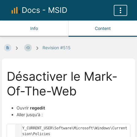
Docs - MSID
Info
Content
Revision #515
Désactiver le Mark-
Of-The-Web
Ouvrir
regedit
Aller jusqu'à :
HKEY_CURRENT_USER\Software\Microsoft\Windows\Current
Version\Policies